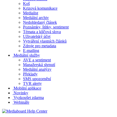
Koš
Krizová komunikace
Medialist
Mediální archiv
Nedohledaný článek
Poznámky, štítky, sentiment
Témata a klíčová slova
Uživatelský účet
Vytváření vlastních článků
Zdroje pro metadata
E-mailing
Mediální služby
AVE a sentiment
Manažerská shrnutí
Mediální analýzy
Překlady
SMS upozornění
TVR alerty
Mobilní aplikace
Novinky
Vyzkoušet zdarma
Webináře