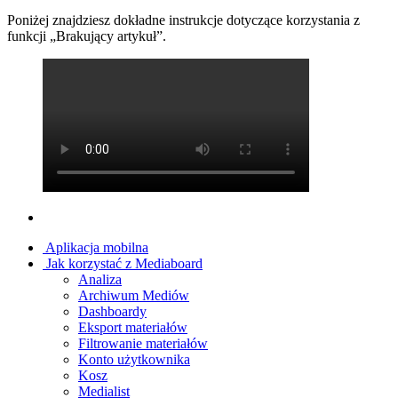
Poniżej znajdziesz dokładne instrukcje dotyczące korzystania z
funkcji „Brakujący artykuł”.
Aplikacja mobilna
Jak korzystać z Mediaboard
Analiza
Archiwum Mediów
Dashboardy
Eksport materiałów
Filtrowanie materiałów
Konto użytkownika
Kosz
Medialist